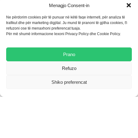
Sustainability Report - 2013
Menagjo Consent-in
Ne përdorim cookies për të punuar në këtë faqe interneti, për analiza të
trafikut dhe për marketing digjital. Ju mund të pranoni të gjitha cookies, t'i
Download
refuzoni ose të menaxhoni preferencat tuaja.
Për më shumë informacione lexoni Privacy Policy dhe Cookie Policy.
Prano
Refuzo
Shiko preferencat
Corporate Social
Responsibility and
Sustainability Report - 2012